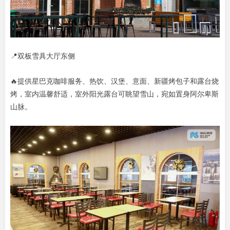
📍双板雪具大厅东侧
🔥提供星巴克咖啡服务、热饮、汉堡、意面、新疆烤包子和露台烧
烤，室内温馨舒适，室外阳光露台可眺望雪山，宛如置身阿尔卑斯
山脉。