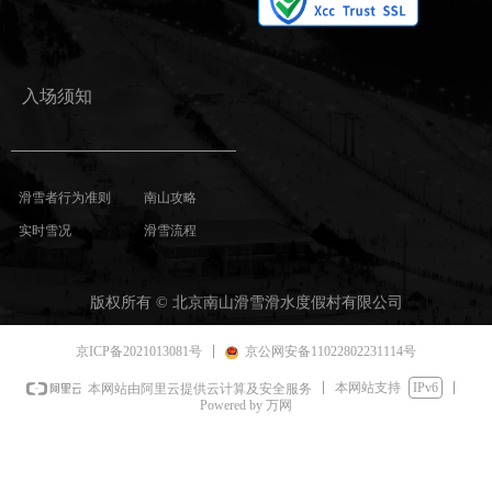
入场须知
滑雪者行为准则
南山攻略
实时雪况
滑雪流程
版权所有 ©
北京南山滑雪滑水度假村有限公司
京ICP备2021013081号
京公网安备11022802231114号
本网站支持
IPv6
本网站由阿里云提供云计算及安全服务
Powered by 万网