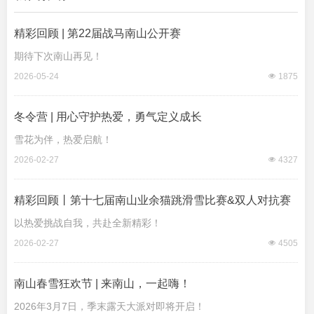
精彩回顾 | 第22届战马南山公开赛
期待下次南山再见！
2026-05-24
넶
1875
冬令营 | 用心守护热爱，勇气定义成长
雪花为伴，热爱启航！
2026-02-27
넶
4327
精彩回顾丨第十七届南山业余猫跳滑雪比赛&双人对抗赛
以热爱挑战自我，共赴全新精彩！
2026-02-27
넶
4505
南山春雪狂欢节 | 来南山，一起嗨！
2026年3月7日，季末露天大派对即将开启！