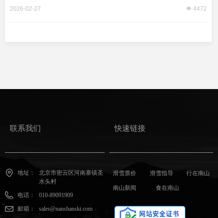
2026-02-27
넶
4472
联系我们
快速链接
地址：
北京市密云区河南寨镇圣
滑雪票价
滑雪指导
行在南山
水头村
南山新闻
食在南山
电话：
010-89091909
邮箱：
sales@nanshanski.com