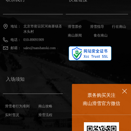
地址：
北京市密云区河南寨镇圣
滑雪票价
滑雪指导
行在南山
水头村
南山新闻
食在南山
电话：
010-89091909
邮箱：
sales@nanshanski.com
入场须知
票务购买关注
南山滑雪官方微信
滑雪者行为准则
南山攻略
号
实时雪况
滑雪流程