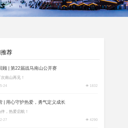
闻推荐
回顾 | 第22届战马南山公开赛
下次南山再见！
5-24
넶
1832
营 | 用心守护热爱，勇气定义成长
为伴，热爱启航！
2-27
넶
4290