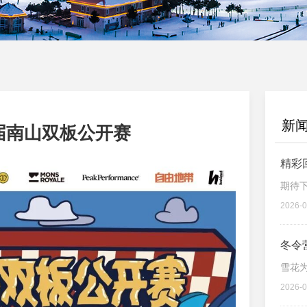
新
十届南山双板公开赛
精彩
期待
2026-0
冬令
雪花
2026-0