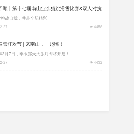
回顾丨第十七届南山业余猫跳滑雪比赛&双人对抗
爱挑战自我，共赴全新精彩！
2-27
넶
4458
春雪狂欢节 | 来南山，一起嗨！
6年3月7日，季末露天大派对即将开启！
2-27
넶
4432