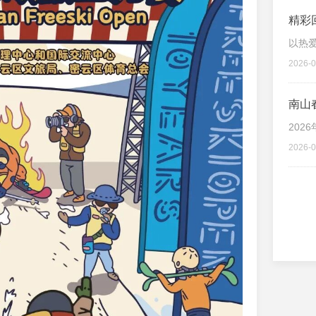
精彩
赛
以热
2026-0
南山
202
2026-0